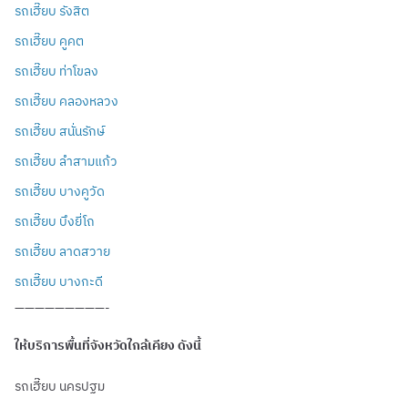
รถเฮี๊ยบ รังสิต
รถเฮี๊ยบ คูคต
รถเฮี๊ยบ ท่าโขลง
รถเฮี๊ยบ คลองหลวง
รถเฮี๊ยบ สนั่นรักษ์
รถเฮี๊ยบ ลำสามแก้ว
รถเฮี๊ยบ บางคูวัด
รถเฮี๊ยบ บึงยี่โถ
รถเฮี๊ยบ ลาดสวาย
รถเฮี๊ยบ บางกะดี
—————————-
ให้บริการพื้นที่จังหวัดใกล้เคียง ดังนี้
รถเฮี๊ยบ นครปฐม