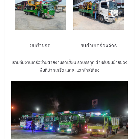
ขนย้ายรถ
ขนย้ายเครื่องจักร
เรามีทีมงานเครือข่ายสายงานรถเฮี๊ยบ รถบรรทุก สำหรับขนย้ายของ
พื้นที่ปากเกร็ด และละแวกใกล้เคียง