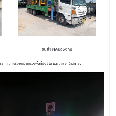
ขนย้ายเครื่องจักร
รทุก สำหรับขนย้ายของพื้นที่บึงยี่โถ และละแวกใกล้เคียง