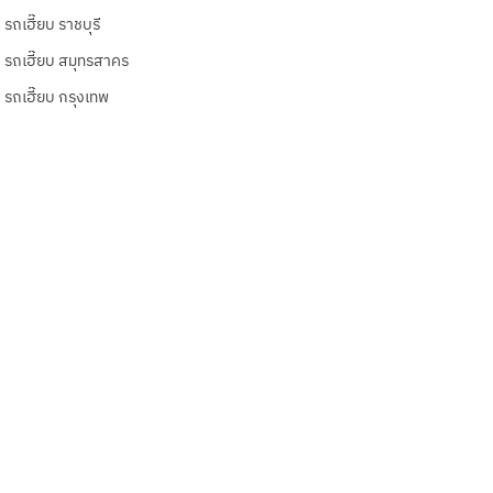
รถเฮี๊ยบ ราชบุรี
รถเฮี๊ยบ สมุทรสาคร
รถเฮี๊ยบ กรุงเทพ