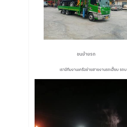
ขนย้ายรถ
เรามีทีมงานเครือข่ายสายงานรถเฮี๊ยบ รถบร