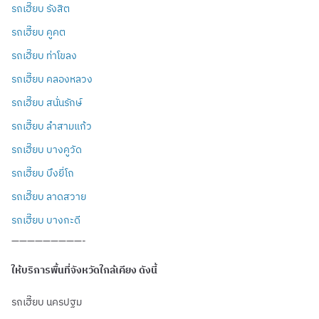
รถเฮี๊ยบ รังสิต
รถเฮี๊ยบ คูคต
รถเฮี๊ยบ ท่าโขลง
รถเฮี๊ยบ คลองหลวง
รถเฮี๊ยบ สนั่นรักษ์
รถเฮี๊ยบ ลำสามแก้ว
รถเฮี๊ยบ บางคูวัด
รถเฮี๊ยบ บึงยี่โถ
รถเฮี๊ยบ ลาดสวาย
รถเฮี๊ยบ บางกะดี
—————————-
ให้บริการพื้นที่จังหวัดใกล้เคียง ดังนี้
รถเฮี๊ยบ นครปฐม