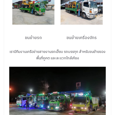
ขนย้ายรถ
ขนย้ายเครื่องจักร
เรามีทีมงานเครือข่ายสายงานรถเฮี๊ยบ รถบรรทุก สำหรับขนย้ายของ
พื้นที่คูคต และละแวกใกล้เคียง