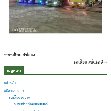
รถเฮี๊ยบ ท่าโขลง
รถเฮี๊ยบ สนั่นรักษ์
เมนูหลัก
หน้าหลัก
บริการของเรา
รถเฮี๊ยบรับจ้าง
รับขนย้ายตู้คอนเทนเนอร์